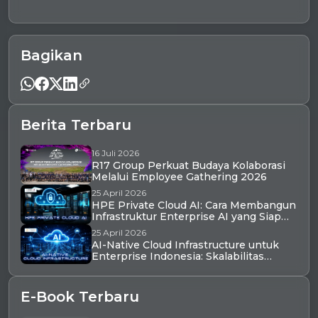
AI, dan Perlindungan IoT
Bagikan
Berita Terbaru
16 Juli 2026
R17 Group Perkuat Budaya Kolaborasi
Melalui Employee Gathering 2026
25 April 2026
HPE Private Cloud AI: Cara Membangun
Infrastruktur Enterprise AI yang Siap
Produksi di Indonesia dalam Hitungan
25 April 2026
Hari
AI-Native Cloud Infrastructure untuk
Enterprise Indonesia: Skalabilitas
Tinggi, Latensi Rendah, dan Ekosistem
AI Terintegrasi
E-Book Terbaru