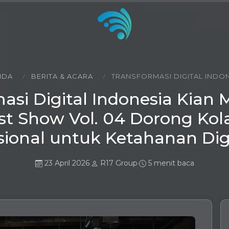
NDA
BERITA & ACARA
TRANSFORMASI DIGITAL INDONE
asi Digital Indonesia Kian M
t Show Vol. 04 Dorong Kol
ional untuk Ketahanan Dig
23 April 2026
R17 Group
5 menit baca
•
•