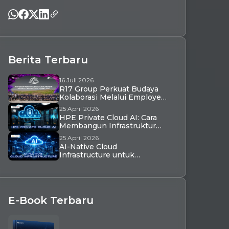
Berita Terbaru
16 Juli 2026
R17 Group Perkuat Budaya
Kolaborasi Melalui Employee
Gathering 2026
25 April 2026
HPE Private Cloud AI: Cara
Membangun Infrastruktur
Enterprise AI yang Siap
25 April 2026
Produksi di Indonesia dalam
AI-Native Cloud
Hitungan Hari
Infrastructure untuk
Enterprise Indonesia:
Skalabilitas Tinggi, Latensi
Rendah, dan Ekosistem AI
Terintegrasi
E-Book Terbaru