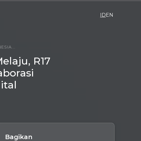
ID
EN
SIA...
elaju, R17
aborasi
ital
Bagikan