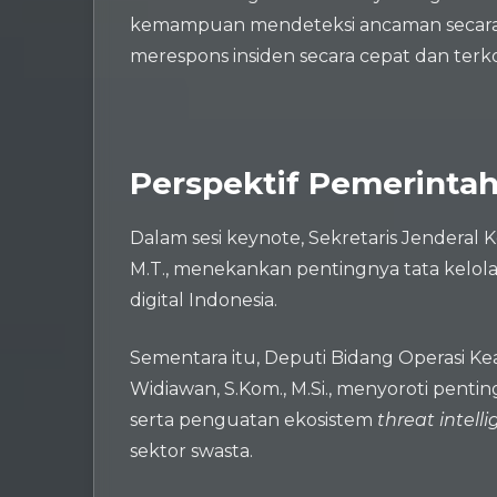
kemampuan mendeteksi ancaman secara dini
merespons insiden secara cepat dan terko
Perspektif Pemerintah
Dalam sesi keynote, Sekretaris Jenderal Ke
M.T., menekankan pentingnya tata kelol
digital Indonesia.
Sementara itu, Deputi Bidang Operasi K
Widiawan, S.Kom., M.Si., menyoroti pent
serta penguatan ekosistem
threat intell
sektor swasta.