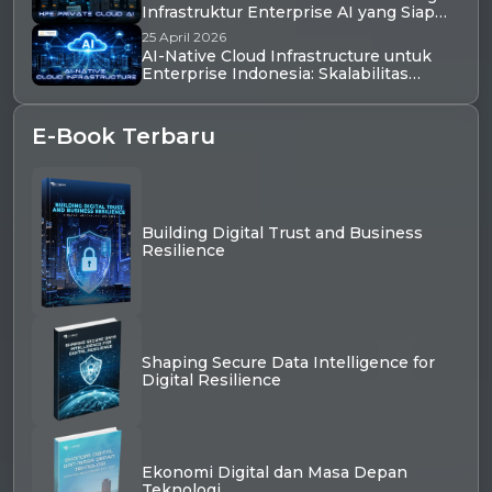
Infrastruktur Enterprise AI yang Siap
Produksi di Indonesia dalam Hitungan
25 April 2026
Hari
AI-Native Cloud Infrastructure untuk
Enterprise Indonesia: Skalabilitas
Tinggi, Latensi Rendah, dan Ekosistem
AI Terintegrasi
E-Book Terbaru
Building Digital Trust and Business
Resilience
Shaping Secure Data Intelligence for
Digital Resilience
Ekonomi Digital dan Masa Depan
Teknologi